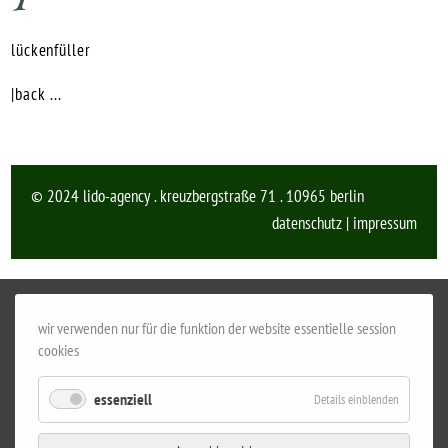
lückenfüller
|back ...
© 2024 lido-agency . kreuzbergstraße 71 . 10965 berlin
datenschutz
|
impressum
wir verwenden nur für die funktion der website essentielle session
cookies
essenziell
Details einblenden