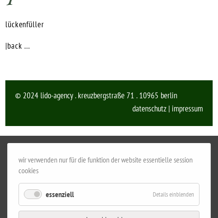
lückenfüller
|back ...
© 2024 lido-agency . kreuzbergstraße 71 . 10965 berlin
datenschutz
|
impressum
wir verwenden nur für die funktion der website essentielle session
cookies
essenziell
Details einblenden